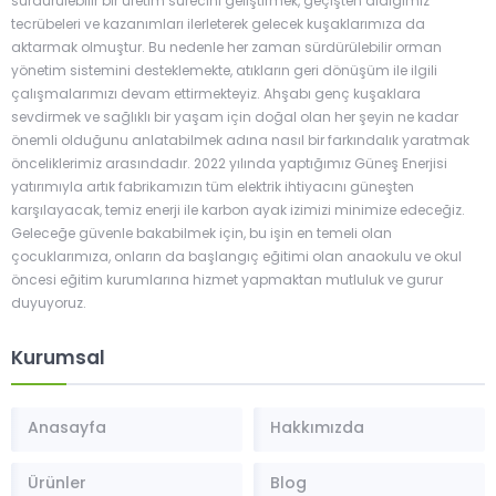
sürdürülebilir bir üretim sürecini geliştirmek, geçişten aldığımız
tecrübeleri ve kazanımları ilerleterek gelecek kuşaklarımıza da
aktarmak olmuştur. Bu nedenle her zaman sürdürülebilir orman
yönetim sistemini desteklemekte, atıkların geri dönüşüm ile ilgili
çalışmalarımızı devam ettirmekteyiz. Ahşabı genç kuşaklara
sevdirmek ve sağlıklı bir yaşam için doğal olan her şeyin ne kadar
önemli olduğunu anlatabilmek adına nasıl bir farkındalık yaratmak
önceliklerimiz arasındadır. 2022 yılında yaptığımız Güneş Enerjisi
yatırımıyla artık fabrikamızın tüm elektrik ihtiyacını güneşten
karşılayacak, temiz enerji ile karbon ayak izimizi minimize edeceğiz.
Geleceğe güvenle bakabilmek için, bu işin en temeli olan
çocuklarımıza, onların da başlangıç eğitimi olan anaokulu ve okul
öncesi eğitim kurumlarına hizmet yapmaktan mutluluk ve gurur
duyuyoruz.
Kurumsal
Anasayfa
Hakkımızda
Ürünler
Blog