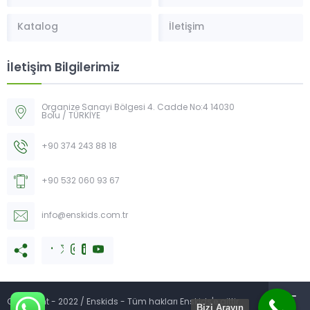
Katalog
İletişim
İletişim Bilgilerimiz
Organize Sanayi Bölgesi 4. Cadde No:4 14030
Bolu / TÜRKİYE
+90 374 243 88 18
+90 532 060 93 67
info@enskids.com.tr
Copyright - 2022 / Enskids - Tüm hakları Enskids'e aittir.
Bizi Arayın