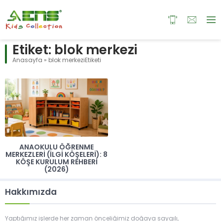
Etiket:
blok merkezi
Anasayfa
»
blok merkeziEtiketi
ANAOKULU ÖĞRENME
MERKEZLERI (İLGI KÖŞELERI): 8
KÖŞE KURULUM REHBERI
(2026)
Hakkımızda
Yaptığımız işlerde her zaman önceliğimiz doğaya saygılı,