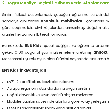
2. Doğru Mobilya Seçimi ile İlham Verici Alanlar Ya
Sınıfın fiziksel düzenlemesi, çocuğun öğrenme sürecindeki
sandalye gibi temel
anaokulu mobilyaları
, çocukların b
göre seçilmelidir. Sivri köşelerden arındırılmış, doğal m
ürünler her zaman ilk tercih olmalıdır.
Bu noktada
ENS Kids
, çocuk sağlığını ve öğrenme ortamı
çeker. %100 doğal ahşap malzemelerle üretilmiş
anaokul
Montessori uyumlu oyun alanı ürünleri sayesinde sınıflarda h
ENS Kids’in avantajları:
EN71-3 sertifikalı, su bazlı cila kullanımı
Avrupa ergonomi standartlarına uygun üretim
Doğal, dayanıklı ve uzun ömürlü ahşap malzeme
Modüler yapıları sayesinde alanlara göre kolay yerleştir
Estetik tasarımlarıyla ilham verici sınıf ortamları