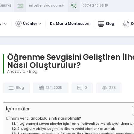
TÜRKİYE
info@enskids.com.tr
0374 243 88 18
al
Ürünler
Dr. Maria Montessori
Blog
K
Öğrenme Sevgisini Geliştiren İlh
Nasıl Oluşturulur?
Anasayfa
»
Blog
Blog
12.11.2025
0
278
İçindekiler
İlham verici anaokulu sınıfı nasıl olmalı?
1. Öğrenmeyi Seven Bireyler İçin Temel: Güvenli ve Merak Uyandırıcı O
2. Doğru Mobilya Seçimi ile İlham Verici Alanlar Yaratmak