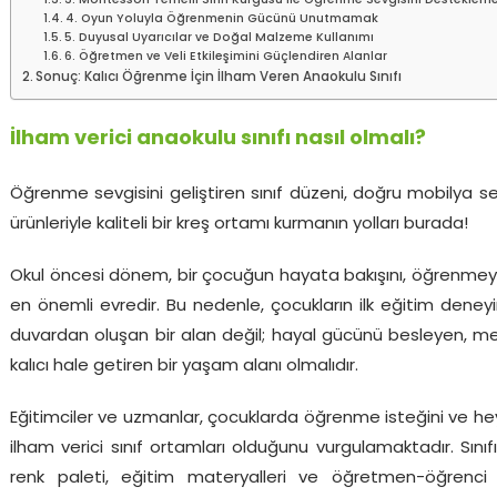
3. Montessori Temelli Sınıf Kurgusu ile Öğrenme Sevgisini Desteklem
4. Oyun Yoluyla Öğrenmenin Gücünü Unutmamak
5. Duyusal Uyarıcılar ve Doğal Malzeme Kullanımı
6. Öğretmen ve Veli Etkileşimini Güçlendiren Alanlar
Sonuç: Kalıcı Öğrenme İçin İlham Veren Anaokulu Sınıfı
İlham verici anaokulu sınıfı nasıl olmalı?
Öğrenme sevgisini geliştiren sınıf düzeni, doğru mobilya s
ürünleriyle kaliteli bir kreş ortamı kurmanın yolları burada!
Okul öncesi dönem, bir çocuğun hayata bakışını, öğrenmeye 
en önemli evredir. Bu nedenle, çocukların ilk eğitim deney
duvardan oluşan bir alan değil; hayal gücünü besleyen, m
kalıcı hale getiren bir yaşam alanı olmalıdır.
Eğitimciler ve uzmanlar, çocuklarda öğrenme isteğini ve heyec
ilham verici sınıf ortamları olduğunu vurgulamaktadır. Sınıfın
renk paleti, eğitim materyalleri ve öğretmen-öğrenci 